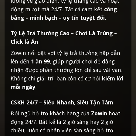
lưỡng về giao diện, tỷ lệ thắng cao và hoạt
động mượt mà 24/7. Tất cả cam kết
công
bằng – minh bạch – uy tín tuyệt đối
.
Tỷ Lệ Trả Thưởng Cao – Chơi Là Trúng –
Click là Ăn
Zowin nổi bật với tỷ lệ trả thưởng hấp dẫn
lên đến
1 ăn 99
, giúp người chơi dễ dàng
nhận được phần thưởng lớn chỉ sau vài ván.
Không chỉ giải trí, bạn còn có cơ hội
kiếm lời
mỗi ngày
.
CSKH 24/7 – Siêu Nhanh, Siêu Tận Tâm
Đội ngũ hỗ trợ khách hàng của
Zowin
hoạt
động 24/7. Bất kể là 2 giờ sáng hay 2 giờ
chiều, luôn có nhân viên sẵn sàng hỗ trợ.