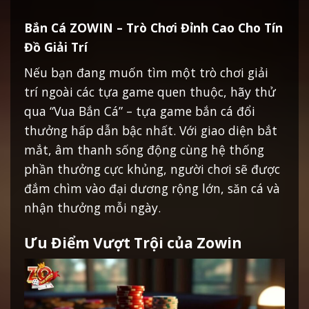
Bắn Cá ZOWIN – Trò Chơi Đỉnh Cao Cho Tín
Đồ Giải Trí
Nếu bạn đang muốn tìm một trò chơi giải
trí ngoài các tựa game quen thuộc, hãy thử
qua “Vua Bắn Cá” – tựa game bắn cá đổi
thưởng hấp dẫn bậc nhất. Với giao diện bắt
mắt, âm thanh sống động cùng hệ thống
phần thưởng cực khủng, người chơi sẽ được
đắm chìm vào đại dương rộng lớn, săn cá và
nhận thưởng mỗi ngày.
Ưu Điểm Vượt Trội của Zowin