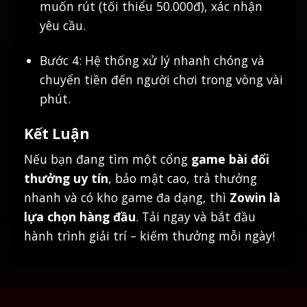
muốn rút (tối thiểu 50.000đ), xác nhận
yêu cầu.
Bước 4: Hệ thống xử lý nhanh chóng và
chuyển tiền đến người chơi trong vòng vài
phút.
Kết Luận
Nếu bạn đang tìm một cổng
game bài đổi
thưởng uy tín
, bảo mật cao, trả thưởng
nhanh và có kho game đa dạng, thì
Zowin là
lựa chọn hàng đầu
. Tải ngay và bắt đầu
hành trình giải trí – kiếm thưởng mỗi ngày!