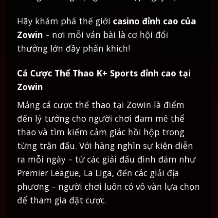
Hãy khám phá thế giới
casino đỉnh cao của
Zowin
– nơi mỗi ván bài là cơ hội đổi
thưởng lớn đầy phấn khích!
Cá Cược Thể Thao K+ Sports đỉnh cao tại
Zowin
Mảng cá cược thể thao tại Zowin là điểm
đến lý tưởng cho người chơi đam mê thể
thao và tìm kiếm cảm giác hồi hộp trong
từng trận đấu. Với hàng nghìn sự kiện diễn
ra mỗi ngày – từ các giải đấu đình đám như
Premier League, La Liga, đến các giải địa
phương – người chơi luôn có vô vàn lựa chọn
để tham gia đặt cược.