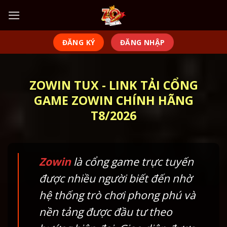
Chuyển
đến
nội
ĐĂNG KÝ
ĐĂNG NHẬP
dung
ZOWIN TUX - LINK TẢI CỔNG
GAME ZOWIN CHÍNH HÃNG
T8/2026
Zowin
là cổng game trực tuyến
được nhiều người biết đến nhờ
hệ thống trò chơi phong phú và
nền tảng được đầu tư theo