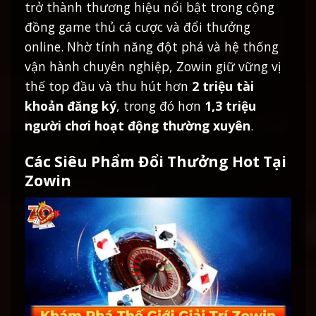
trở thành thương hiệu nổi bật trong cộng
đồng game thủ cá cược và đổi thưởng
online. Nhờ tính năng đột phá và hệ thống
vận hành chuyên nghiệp, Zowin giữ vững vị
thế top đầu và thu hút hơn
2 triệu tài
khoản đăng ký
, trong đó hơn
1,3 triệu
người chơi hoạt động thường xuyên
.
Các Siêu Phẩm Đổi Thưởng Hot Tại
Zowin