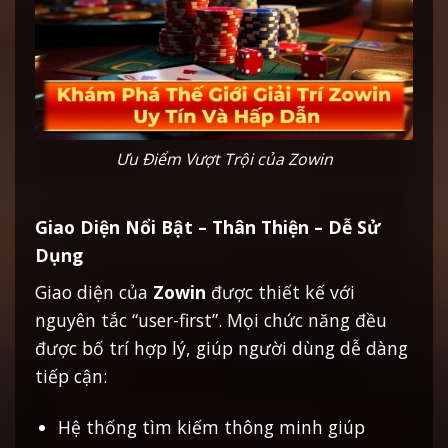
Ưu Điểm Vượt Trội của Zowin
Giao Diện Nổi Bật – Thân Thiện – Dễ Sử
Dụng
Giao diện của
Zowin
được thiết kế với
nguyên tắc “user-first”. Mọi chức năng đều
được bố trí hợp lý, giúp người dùng dễ dàng
tiếp cận:
Hệ thống tìm kiếm thông minh giúp